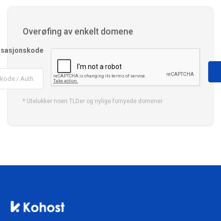
Overøfing av enkelt domene
isasjonskode
* Utelukker noen TLDer og nylige fornyede domener